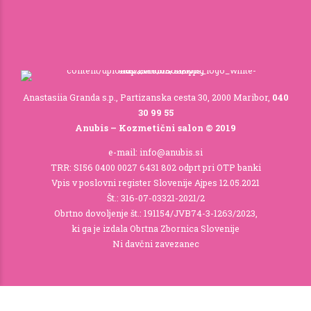
Anastasiia Granda s.p., Partizanska cesta 30, 2000 Maribor,
040
30 99 55
Anubis – Kozmetični salon © 2019
e-mail: info@anubis.si
TRR: SI56 0400 0027 6431 802 odprt pri OTP banki
Vpis v poslovni register Slovenije Ajpes 12.05.2021
Št.: 316-07-03321-2021/2
Obrtno dovoljenje št.: 191154/JVB74-3-1263/2023,
ki ga je izdala Obrtna Zbornica Slovenije
Ni davčni zavezanec